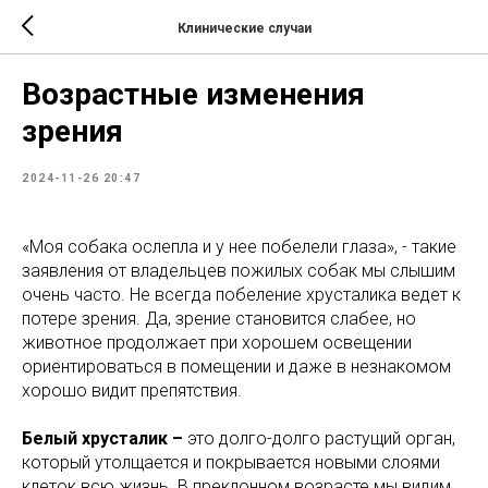
Клинические случаи
Возрастные изменения
зрения
2024-11-26 20:47
«Моя собака ослепла и у нее побелели глаза», - такие
заявления от владельцев пожилых собак мы слышим
очень часто. Не всегда побеление хрусталика ведет к
потере зрения. Да, зрение становится слабее, но
животное продолжает при хорошем освещении
ориентироваться в помещении и даже в незнакомом
хорошо видит препятствия.
Белый хрусталик –
это долго-долго растущий орган,
который утолщается и покрывается новыми слоями
клеток всю жизнь. В преклонном возрасте мы видим