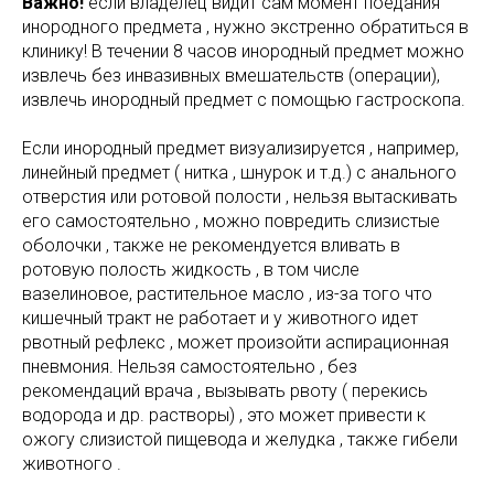
Важно!
если владелец видит сам момент поедания
инородного предмета , нужно экстренно обратиться в
клинику! В течении 8 часов инородный предмет можно
извлечь без инвазивных вмешательств (операции),
извлечь инородный предмет с помощью гастроскопа.
Если инородный предмет визуализируется , например,
линейный предмет ( нитка , шнурок и т.д.) с анального
отверстия или ротовой полости , нельзя вытаскивать
его самостоятельно , можно повредить слизистые
оболочки , также не рекомендуется вливать в
ротовую полость жидкость , в том числе
вазелиновое, растительное масло , из-за того что
кишечный тракт не работает и у животного идет
рвотный рефлекс , может произойти аспирационная
пневмония. Нельзя самостоятельно , без
рекомендаций врача , вызывать рвоту ( перекись
водорода и др. растворы) , это может привести к
ожогу слизистой пищевода и желудка , также гибели
животного .