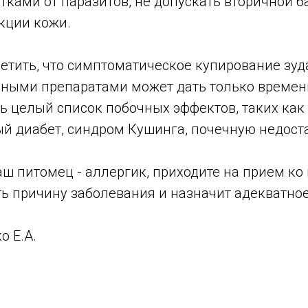
тками от паразитов, не допускать вторичной 
кции кожи.
етить, что симптоматическое купирование зуд
ными препаратами может дать только времен
ть целый список побочных эффектов, таких как
ый диабет, синдром Кушинга, почечную недост
аш питомец - аллергик, приходите на прием ко 
ь причину заболевания и назначит адекватное
о Е.А.